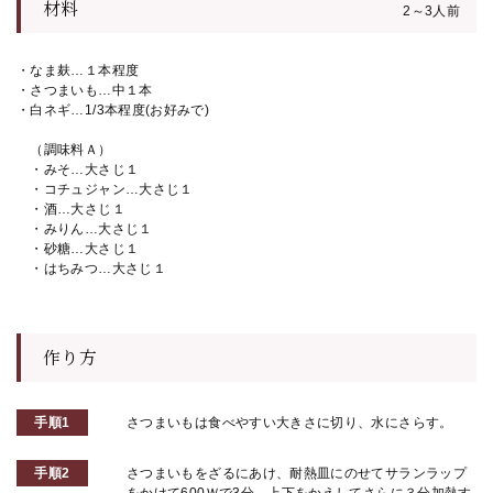
材料
2～3人前
・なま麸…１本程度
・さつまいも…中１本
・白ネギ…1/3本程度(お好みで)
（調味料Ａ）
・みそ…大さじ１
・コチュジャン…大さじ１
・酒…大さじ１
・みりん…大さじ１
・砂糖…大さじ１
・はちみつ…大さじ１
作り方
手順1
さつまいもは食べやすい大きさに切り、水にさらす。
手順2
さつまいもをざるにあけ、耐熱皿にのせてサランラップ