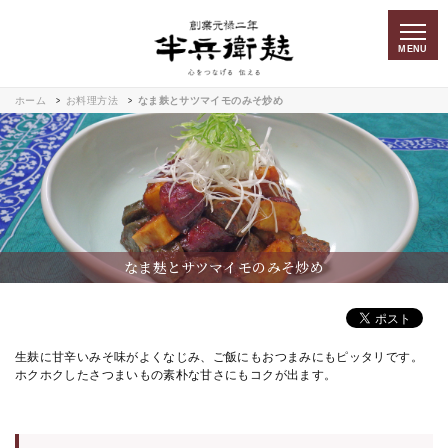
MENU
ホーム
お料理方法
なま麸とサツマイモのみそ炒め
なま麸とサツマイモのみそ炒め
生麸に甘辛いみそ味がよくなじみ、ご飯にもおつまみにもピッタリです。
ホクホクしたさつまいもの素朴な甘さにもコクが出ます。