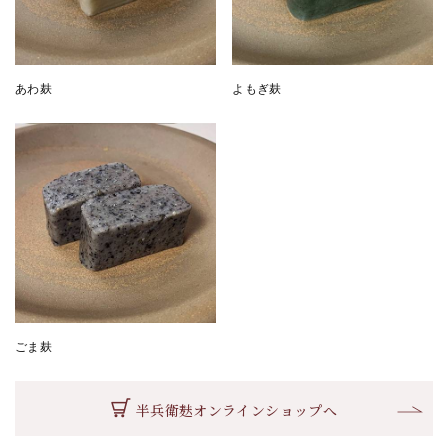
あわ麸
よもぎ麸
ごま麸
半兵衛麸オンラインショップへ