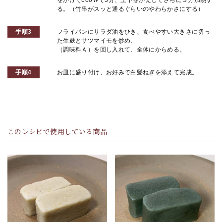
をかけて600Ｗで3分、上下をかえしてさらに３分加熱す
る。（竹串がスッと通るぐらいのやわらかさにする）
手順3
フライパンにサラダ油をひき、食べやすい大きさに切っ
た生麸とサツマイモを炒め、
（調味料Ａ）を回し入れて、全体にからめる。
手順4
お皿に盛り付け、お好みで白髪ねぎを添えて完成。
このレシピで使用している商品