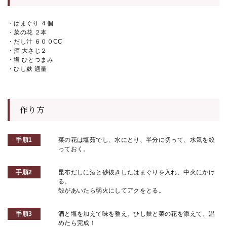
・はまぐり ４個
・菜の花 ２本
・だし汁 ６００CC
・酒 大さじ２
・塩 ひとつまみ
・ひし麸 適量
作り方
手順1
菜の花は塩茹でし、水にとり、半分に切って、水気を絞
っておく。
手順2
昆布だしに酒と砂抜きしたはまぐりを入れ、中火にかけ
る。
殻があいたら弱火にしてアクをとる。
手順3
酒と塩を加えて味を整え、ひし麸と菜の花を添えて、温
めたら完成！