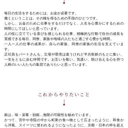
毎日の生活をするためには、お金が必要です。
働くということは、その糧を得るための手段のひとつです。
しかし、お金のために仕事をするだけでなく、人生を心豊かにするための
時間にしてほしいと思っています。
人の役に立てている喜びを感じられる仕事、積極的な行動で自分の成長を
実感できる毎日、同僚、家族や地域の人たちと過ごす心豊かな時間。
一人一人の仕事の成果が、自らの家族、同僚の家族の生活を支えていま
す。
正社員もパートさんも、立場や環境は違うけれど半兵衛麸のもとに集い、
一生をともに歩む仲間です。お互いを敬い、気遣い、助け合える心を持つ
人柄のいい人たちの集団でありたいと思っています。
これからやりたいこと
麸は、味・栄養・効能…無限の可能性を秘めています。
かつて、宮中や寺院の中から町衆の食べ物として広まったように、和食か
ら洋風、スイーツに使われるようになったように、京都・日本の枠を超え