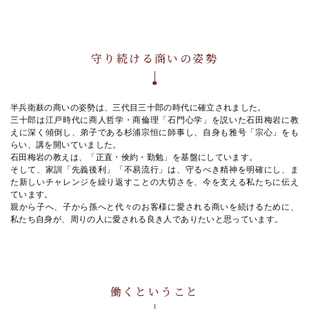
守り続ける商いの姿勢
半兵衛麸の商いの姿勢は、三代目三十郎の時代に確立されました。
三十郎は江戸時代に商人哲学・商倫理「石門心学」を説いた石田梅岩に教
えに深く傾倒し、弟子である杉浦宗恒に師事し、自身も雅号「宗心」をも
らい、講を開いていました。
石田梅岩の教えは、「正直・倹約・勤勉」を基盤にしています。
そして、家訓「先義後利」「不易流行」は、守るべき精神を明確にし、ま
た新しいチャレンジを繰り返すことの大切さを、今を支える私たちに伝え
ています。
親から子へ、子から孫へと代々のお客様に愛される商いを続けるために、
私たち自身が、周りの人に愛される良き人でありたいと思っています。
働くということ