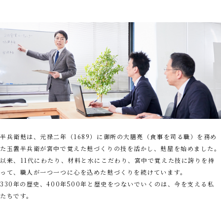
半兵衛麸は、元禄二年（1689）に御所の大膳亮（食事を司る職）を務め
た玉置半兵衛が
宮中で覚えた麸づくりの技を活かし、麸屋を始めました。
以来、11代にわたり、材料と水にこだわり、宮中で覚えた技に誇りを持
って、
職人が一つ一つに心を込めた麸づくりを続けています。
330年の歴史、400年500年と歴史をつないでいくのは、今を支える私
たちです。