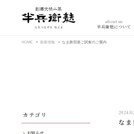
about us
半兵衛麸について
HOME
新着情報
なま麸田楽ご試食のご案内
2024/0
カテゴリ
なま
お知らせ