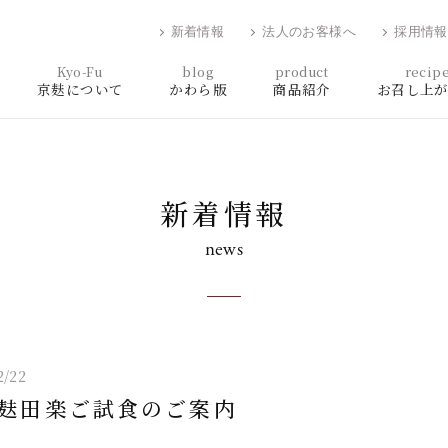
新着情報
法人のお客様へ
採用情報
Kyo-Fu
blog
product
recip
京麸について
かわら版
商品紹介
お召し上
新着情報
news
2/22
麸田楽ご試食のご案内