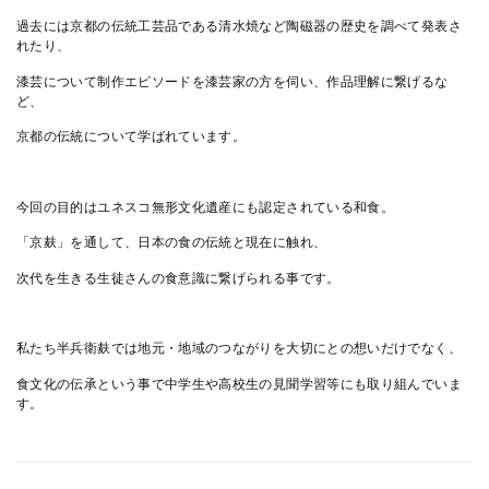
過去には京都の伝統工芸品である清水焼など陶磁器の歴史を調べて発表さ
れたり、
漆芸について制作エピソードを漆芸家の方を伺い、作品理解に繋げるな
ど、
京都の伝統について学ばれています。
今回の目的はユネスコ無形文化遺産にも認定されている和食。
「京麸」を通して、日本の食の伝統と現在に触れ、
次代を生きる生徒さんの食意識に繋げられる事です。
私たち半兵衛麸では地元・地域のつながりを大切にとの想いだけでなく、
食文化の伝承という事で中学生や高校生の見聞学習等にも取り組んでいま
す。