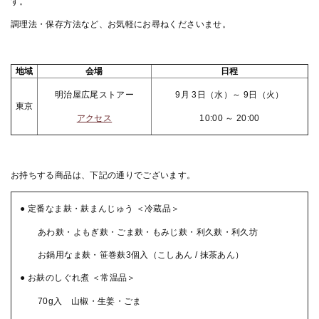
す。
調理法・保存方法など、お気軽にお尋ねくださいませ。
地域
会場
日程
明治屋広尾ストアー
9月 3日（水）～ 9日（火）
東京
アクセス
10:00 ～ 20:00
お持ちする商品は、下記の通りでございます。
● 定番なま麸・麸まんじゅう
＜冷蔵品＞
あわ麸・よもぎ麸・ごま麸・もみじ麸・利久麸・利久坊
お鍋用なま麸・笹巻麸3個入（こしあん / 抹茶あん）
● お麸のしぐれ煮
＜常温
品＞
70g入
山椒・生姜・ごま