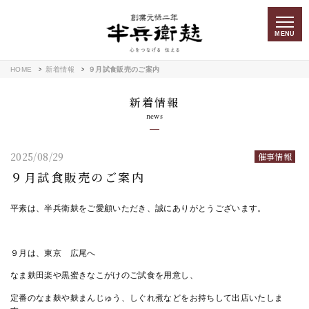
MENU
HOME
新着情報
９月試食販売のご案内
新着情報
news
2025/08/29
催事情報
９月試食販売のご案内
平素は、半兵衛麸をご愛顧いただき、誠にありがとうございます。
９月は、東京 広尾へ
なま麸田楽や黒蜜きなこがけのご試食を用意し、
定番のなま麸や麸まんじゅう、しぐれ煮などをお持ちして出店いたしま