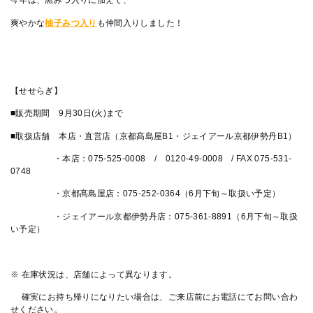
今年は、黒みつ入りに加えて、
爽やかな
柚子みつ入り
も仲間入りしました！
【せせらぎ】
■販売期間 9月30日(火)まで
■取扱店舗 本店・直営店（京都髙島屋B1・ジェイアール京都伊勢丹B1）
・本店：075-525-0008 / 0120-49-0008 / FAX 075-531-
0748
・京都髙島屋店：075-252-0364（6月下旬～取扱い予定）
・ジェイアール京都伊勢丹店：075-361-8891（6月下旬～取扱
い予定）
※ 在庫状況は、店舗によって異なります。
確実にお持ち帰りになりたい場合は、ご来店前にお電話にてお問い合わ
せください。