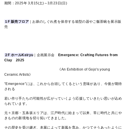
期間：2025年 3月15(土)～3月23日(日)
１F 販売フロア
｜
お麸のしぐれ煮を保存する箱型の器やご飯茶碗を展示販
売
２F ホールKeiryu
｜
企画展示会
Emergence: Crafting Futures from
Clay 2025
《An Exhibition of Gojo's young
Ceramic Artists》
“Emergence”には、これから台頭してくるという意味があり、
今後が期待
される
若い作り手たちの可能性が広がっていくよう
応援していきたい思いが込め
られています。
元々京都・五条坂エリアは、江戸時代に始まって以来、
常に時代と共にや
きものの新境地を切り拓いてきました。
その歴史を受け継ぎ、本展によって新風を育み、かつてそうあったように