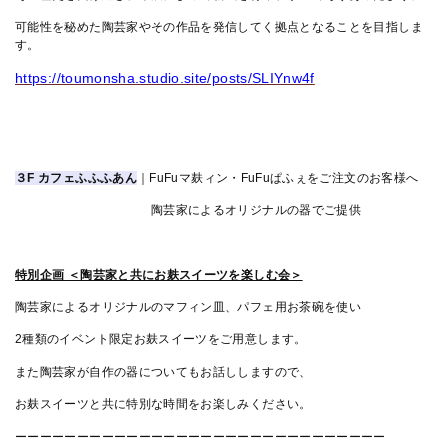
可能性を秘めた陶芸家やその作品を発信してく拠点となることを目指しま
す。
https://toumonsha.studio.site/posts/SLIYnw4f
３F カフェふふふあん
｜
FuFuマ麸ィン・FuFuぱふぇをご注文のお客様へ
陶芸家によるオリジナルの器でご提供
特別企画 ＜陶芸家と共にお麸スイーツを楽しむ会＞
陶芸家によるオリジナルのマフィン皿、パフェ用お茶碗を使い
2種類のイベント限定お麸スイーツをご用意します。
また陶芸家が自作の器についてもお話ししますので、
お麸スイーツと共に特別な時間をお楽しみください。
ーーーーーーーーーーーーーーーーーーーーーーーーーーーーーー