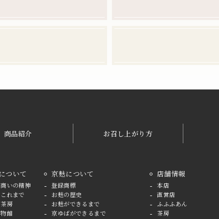
商品紹介
お召し上がり方
について
京麸について
店舗情報
の商いの精神
登録商標
本店
のこれまで
お麸の歴史
直営店
と茶房
お麸ができるまで
ふふふあん
博物館
京ゆばができるまで
茶房