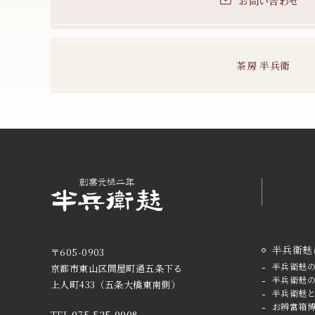
お問い合わせ
茶房 半兵衛
半兵衛麸
〒605-0903
半兵衛麸
京都市東山区問屋町通五条下る
半兵衛麸
上人町433
（五条大橋東南側）
半兵衛麸
お辨當箱
TEL
075-525-0008