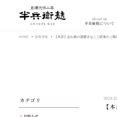
about us
半兵衛麸について
HOME
新着情報
【本店】あわ麸の黒蜜きなこご試食のご案内（
2024/10
カテゴリ
【本
お知らせ