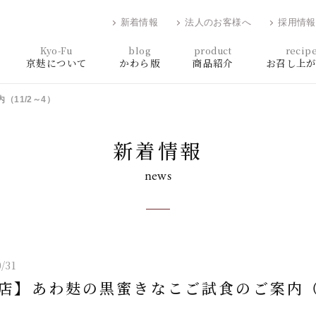
新着情報
法人のお客様へ
採用情報
Kyo-Fu
blog
product
recip
京麸について
かわら版
商品紹介
お召し上
11/2～4）
新着情報
news
/31
店】あわ麸の黒蜜きなこご試食のご案内（1