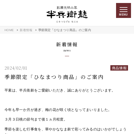
MENU
HOME
新着情報
季節限定「ひなまつり商品」のご案内
新着情報
news
2024/02/01
商品情報
季節限定「ひなまつり商品」のご案内
平素は、半兵衛麸をご愛顧いただき、誠にありがとうございます。
今年も早一か月が過ぎ、梅の花が咲く頃となってまいりました。
３月３日桃の節句まで後１ヵ月程度。
季節を楽しむ行事食を、華やかななま麸で彩ってみるのはいかがでしょう